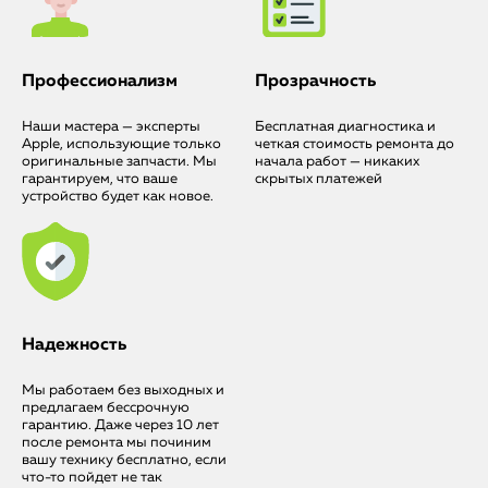
iMac
Mac Mini
Профессионализм
Прозрачность
Наши мастера — эксперты
Бесплатная диагностика и
О нас
Apple, использующие только
четкая стоимость ремонта до
оригинальные запчасти. Мы
начала работ — никаких
Контакты
гарантируем, что ваше
скрытых платежей
устройство будет как новое.
Статьи
Надежность
Мы работаем без выходных и
предлагаем бессрочную
гарантию. Даже через 10 лет
после ремонта мы починим
вашу технику бесплатно, если
что-то пойдет не так