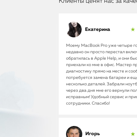
Клиенты ценят нас за каче
Екатерина
★ 
Моему MacBook Pro уже четыре го
недавно он просто перестал включ
обратилась в Apple Help, и они бы
приехали ко мне в офис. Мастер п
диагностику прямо на месте и соо
потребуется замена батареи и ещ
несколько деталей. Забрали ноутб
через два дня мне его вернули п
исправным! Удобный сервис и пр
сотрудники. Спасибо!
Игорь
★ 