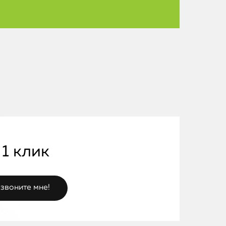
iPhone
 1 клик
MacBook
Watch
iPad