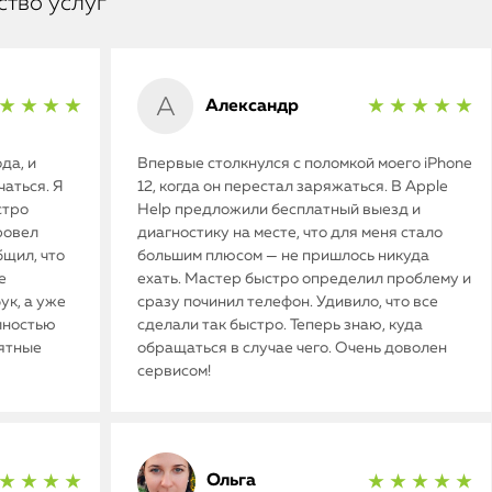
ство услуг
Александр
★ ★ ★ ★
★ ★ ★ ★ ★
да, и
Впервые столкнулся с поломкой моего iPhone
аться. Я
12, когда он перестал заряжаться. В Apple
стро
Help предложили бесплатный выезд и
ровел
диагностику на месте, что для меня стало
бщил, что
большим плюсом — не пришлось никуда
е
ехать. Мастер быстро определил проблему и
ук, а уже
сразу починил телефон. Удивило, что все
олностью
сделали так быстро. Теперь знаю, куда
иятные
обращаться в случае чего. Очень доволен
сервисом!
Ольга
★ ★ ★ ★
★ ★ ★ ★ ★