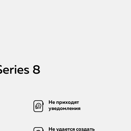
iMac
Mac Mini
О нас
Контакты
Статьи
eries 8
Не приходят
уведомления
Не удается создать