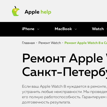
Apple
help
iPhone
MacBook
Watch
Главная
•
Ремонт Watch
•
Ремонт Apple Watch 8 в 
Ремонт Apple 
Санкт-Петерб
Если ваш Apple Watch 8 нуждается в ремонте
устранить любые неисправности. Мы проведем
его полную работоспособность. Гарантируем
долговечность результата.