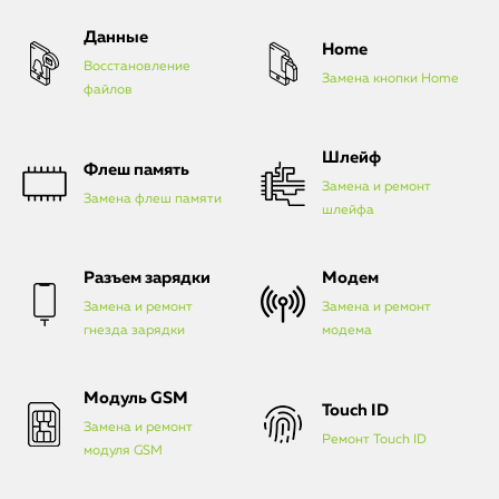
Данные
Home
Восстановление
Замена кнопки Home
файлов
Шлейф
Флеш память
Замена и ремонт
Замена флеш памяти
шлейфа
Разъем зарядки
Модем
Замена и ремонт
Замена и ремонт
гнезда зарядки
модема
Модуль GSM
Touch ID
Замена и ремонт
Ремонт Touch ID
модуля GSM