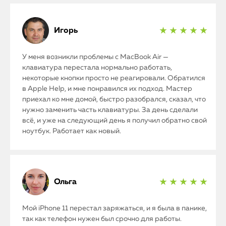
Watch
iPad
Игорь
★ ★ ★ ★ ★
iMac
У меня возникли проблемы с MacBook Air —
клавиатура перестала нормально работать,
Mac Mini
некоторые кнопки просто не реагировали. Обратился
в Apple Help, и мне понравился их подход. Мастер
приехал ко мне домой, быстро разобрался, сказал, что
О нас
нужно заменить часть клавиатуры. За день сделали
всё, и уже на следующий день я получил обратно свой
Контакты
ноутбук. Работает как новый.
Статьи
Ольга
★ ★ ★ ★ ★
Мой iPhone 11 перестал заряжаться, и я была в панике,
так как телефон нужен был срочно для работы.