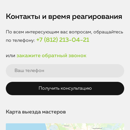
качественного устранения последствий влаги.
специалистов и качестве деталей, поэтому при
возникновении любых проблем в гарантийный период
бесплатно устраним неисправности. Это подтверждает
Контакты и время реагирования
наш опыт и ориентированность на долгосрочные
отношения с клиентами.
По всем интересующим вас вопросам, обращайтесь
+7 (812) 213-04-21
по телефону:
или
закажите обратный звонок
Карта выезда мастеров