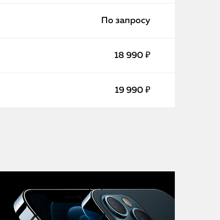
iMac
По запросу
Mac Mini
18 990 ₽
О нас
Контакты
19 990 ₽
Статьи