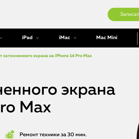
Записат
iPad
iMac
Mac Mini
т затемненного экрана на iPhone 14 Pro Max
ненного экрана
Pro Max
Ремонт техники за 30 мин.