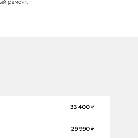
ый ремонт.
iPhone
MacBook
33 400 ₽
Watch
iPad
29 990 ₽