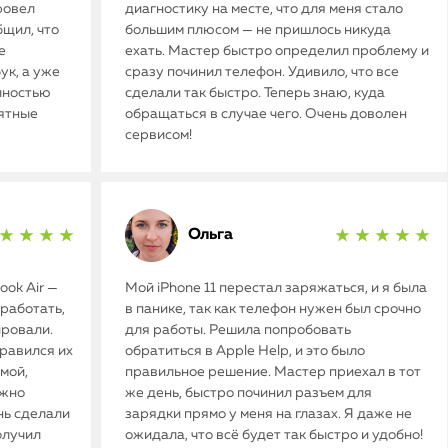
ровел
диагностику на месте, что для меня стало
бщил, что
большим плюсом — не пришлось никуда
е
ехать. Мастер быстро определил проблему и
ук, а уже
сразу починил телефон. Удивило, что все
олностью
сделали так быстро. Теперь знаю, куда
иятные
обращаться в случае чего. Очень доволен
сервисом!
Ольга
★ ★ ★ ★
★ ★ ★ ★ ★
ok Air —
Мой iPhone 11 перестал заряжаться, и я была
работать,
в панике, так как телефон нужен был срочно
ировали.
для работы. Решила попробовать
нравился их
обратиться в Apple Help, и это было
мой,
правильное решение. Мастер приехал в тот
ужно
же день, быстро починил разъем для
нь сделали
зарядки прямо у меня на глазах. Я даже не
олучил
ожидала, что всё будет так быстро и удобно!