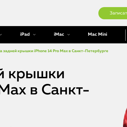
Записат
iPad
iMac
Mac Mini
а задней крышки iPhone 14 Pro Max в Санкт-Петербурге
й крышки
 Max в Санкт-