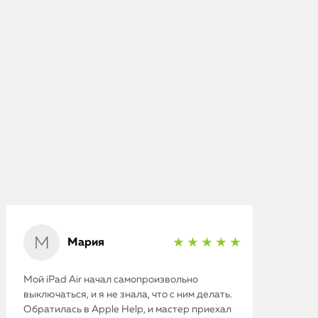
Мария
★ ★ ★ ★ ★
Мой iPad Air начал самопроизвольно
выключаться, и я не знала, что с ним делать.
Обратилась в Apple Help, и мастер приехал