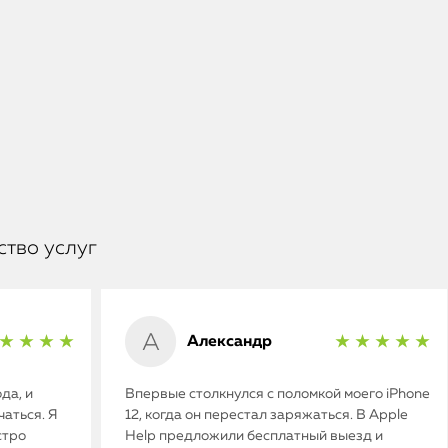
ство услуг
Александр
★ ★ ★ ★
★ ★ ★ ★ ★
да, и
Впервые столкнулся с поломкой моего iPhone
аться. Я
12, когда он перестал заряжаться. В Apple
стро
Help предложили бесплатный выезд и