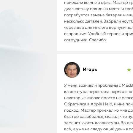
приехали ко мне в офис. Мастер п
диагностику прямо на месте и соо
потребуется замена батареи и ещ
несколько деталей. Забрали ноутб
через два дня мне его вернули п
исправным! Удобный сервис и пр
сотрудники. Спасибо!
Игорь
★ 
У меня возникли проблемы с MacBo
клавиатура перестала нормально 
некоторые кнопки просто не реаг
Обратился в Apple Help, и мне по
подход. Мастер приехал ко мне до
быстро разобрался, сказал, что н
заменить часть клавиатуры. За де
всё, и уже на следующий день я п