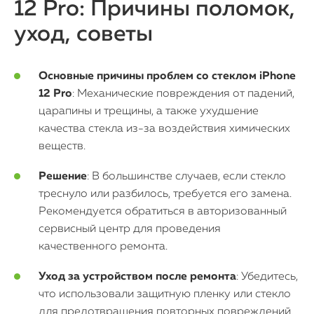
12 Pro: Причины поломок,
Mac Mini
уход, советы
О нас
Основные причины проблем со стеклом iPhone
12 Pro
: Механические повреждения от падений,
Контакты
царапины и трещины, а также ухудшение
Статьи
качества стекла из-за воздействия химических
веществ.
Решение
: В большинстве случаев, если стекло
треснуло или разбилось, требуется его замена.
Рекомендуется обратиться в авторизованный
сервисный центр для проведения
качественного ремонта.
Уход за устройством после ремонта
: Убедитесь,
что использовали защитную пленку или стекло
для предотвращения повторных повреждений.