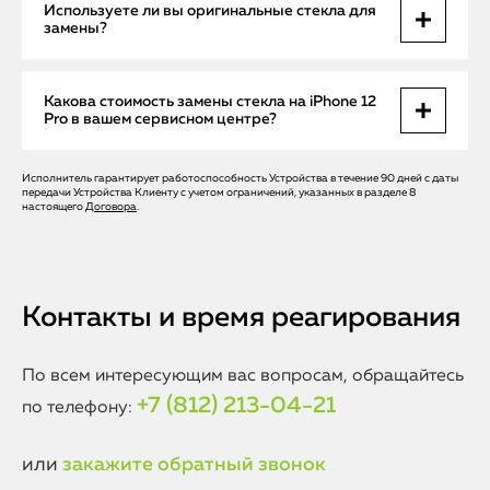
Процесс замены стекла занимает в среднем от 2 до 4
Используете ли вы оригинальные стекла для
аккуратно заменить именно стекло с сохранением
часов, в зависимости от сложности повреждений и
замены?
оригинального дисплея, если повреждение не затронуло
необходимости дополнительной диагностики. В Apple
матрицу и сенсор.
Help мы гарантируем качество и аккуратность, а также
проверяем устройство после ремонта для исключения
В нашем сервисном центре Apple Help применяются
Какова стоимость замены стекла на iPhone 12
дефектов.
только высококачественные стекла, сертифицированные
Pro в вашем сервисном центре?
для техники Apple, что обеспечивает максимальную
совместимость, долговечность и сохранение всех функций
экрана — яркости, цветопередачи и отзывчивости сенсора.
Исполнитель гарантирует работоспособность Устройства в течение 90 дней с даты
Цена замены стекла зависит от типа повреждения и
передачи Устройства Клиенту с учетом ограничений, указанных в разделе 8
необходимости замены дополнительных компонентов. В
настоящего
Договора
.
Apple Help вы получаете прозрачное ценообразование
без скрытых платежей, а диагностика перед ремонтом
проводится бесплатно, что помогает подобрать
оптимальный вариант восстановления экрана.
Контакты и время реагирования
По всем интересующим вас вопросам, обращайтесь
+7 (812) 213-04-21
по телефону:
или
закажите обратный звонок