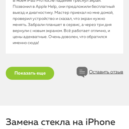
В моем iPad Pro после падения треснул экран.
Позвонил в Apple Help, они предложили бесплатный
выезд и диагностику. Мастер приехал ко мне домой,
проверил устройство и сказал, что экран нужно
менять. Забрали планшет в сервис, а через три дня
вернули с новым экраном. Всё работает отлично, и
цены адекватные. Очень доволен, что обратился
именно сюда!
iPhone
Оставить отзыв
Показать еще
MacBook
Watch
iPad
Замена стекла на iPhone
iMac