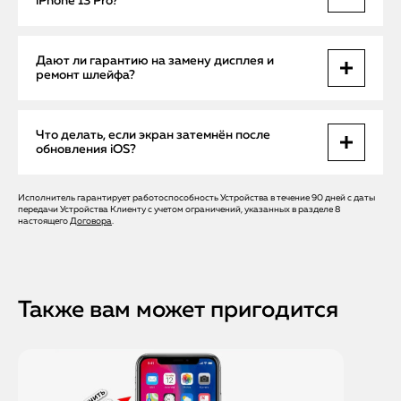
iPhone 13 Pro?
ремонт шлейфа или замена дисплея требует
профессионального вмешательства.
Срочный ремонт занимает от 1 до 3 часов в зависимости
Дают ли гарантию на замену дисплея и
от сложности поломки и необходимости замены
ремонт шлейфа?
компонентов.
Да, мы предоставляем официальную гарантию на все
Что делать, если экран затемнён после
работы и оригинальные запчасти Apple, включая дисплей
обновления iOS?
и шлейф.
Исполнитель гарантирует работоспособность Устройства в течение 90 дней с даты
Не пытаться самостоятельно разбирать устройство.
передачи Устройства Клиенту с учетом ограничений, указанных в разделе 8
Вызвать бесплатного мастера Apple Help в Санкт-
настоящего
Договора
.
Петербурге для диагностики и безопасного
восстановления подсветки и работы экрана с
использованием оригинальных компонентов.
Также вам может пригодится