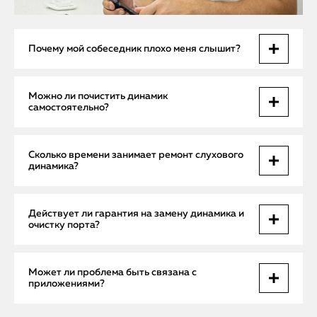
Почему мой собеседник плохо меня слышит?
Причины могут быть аппаратными — поломка слухового
Можно ли почистить динамик
динамика или засор порта, а также программными — сбой
самостоятельно?
ПО, некорректная настройка громкости.
Чистка портов требует аккуратности. Неправильные
Сколько времени занимает ремонт слухового
действия могут повредить устройство. Лучше вызвать
динамика?
мастера с инструментами для безопасной очистки.
На месте ремонт может занять от 30 до 60 минут. При
Действует ли гарантия на замену динамика и
замене динамика в сервисном центре — около 40–90
очистку порта?
минут.
Да, все работы и заменённые оригинальные детали
Может ли проблема быть связана с
сопровождаются гарантией Apple Help.
приложениями?