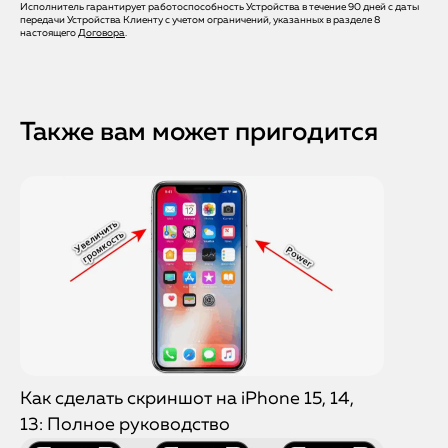
Исполнитель гарантирует работоспособность Устройства в течение 90 дней с даты
Да, сторонние приложения или сбой iOS могут влиять на
передачи Устройства Клиенту с учетом ограничений, указанных в разделе 8
работу слухового динамика. Мастер проверяет и
настоящего
Договора
.
устраняет эти сбои.
Также вам может пригодится
Как сделать скриншот на iPhone 15, 14,
13: Полное руководство