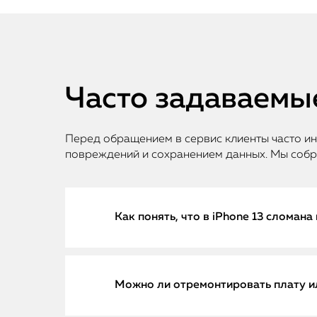
Часто задаваемы
Перед обращением в сервис клиенты часто и
повреждений и сохранением данных. Мы собр
Как понять, что в iPhone 13 сломана
Поломка материнской платы — одна из 
Можно ли отремонтировать плату ил
iPhone 13. Основные симптомы включаю
зависание на логотипе Apple, отсутстви