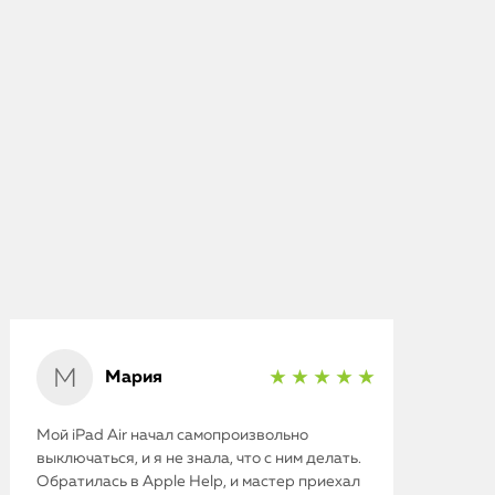
Мария
★ ★ ★ ★ ★
Мой iPad Air начал самопроизвольно
выключаться, и я не знала, что с ним делать.
Обратилась в Apple Help, и мастер приехал