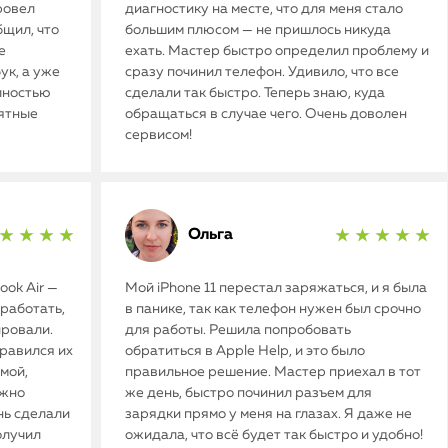
ровел
диагностику на месте, что для меня стало
бщил, что
большим плюсом — не пришлось никуда
е
ехать. Мастер быстро определил проблему и
ук, а уже
сразу починил телефон. Удивило, что все
олностью
сделали так быстро. Теперь знаю, куда
иятные
обращаться в случае чего. Очень доволен
сервисом!
Ольга
★ ★ ★ ★
★ ★ ★ ★ ★
ok Air —
Мой iPhone 11 перестал заряжаться, и я была
работать,
в панике, так как телефон нужен был срочно
ировали.
для работы. Решила попробовать
нравился их
обратиться в Apple Help, и это было
мой,
правильное решение. Мастер приехал в тот
ужно
же день, быстро починил разъем для
нь сделали
зарядки прямо у меня на глазах. Я даже не
олучил
ожидала, что всё будет так быстро и удобно!