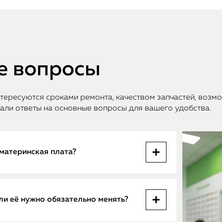
е вопросы
нтересуются сроками ремонта, качеством запчастей, воз
али ответы на основные вопросы для вашего удобства.
 материнская плата?
самых серьезных неисправностей в
и её нужно обязательно менять?
т полное отсутствие включения,
е реакции на зарядку, перегрев