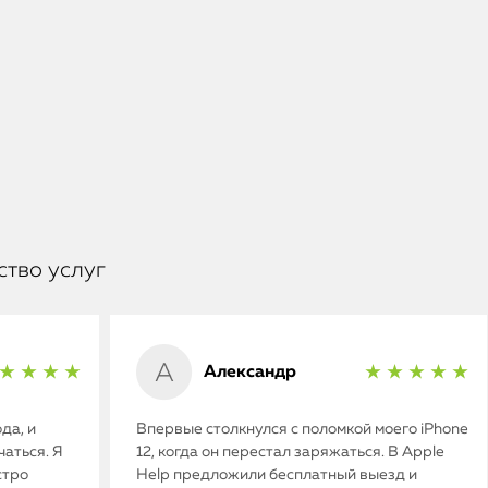
ство услуг
Александр
★ ★ ★ ★
★ ★ ★ ★ ★
да, и
Впервые столкнулся с поломкой моего iPhone
аться. Я
12, когда он перестал заряжаться. В Apple
стро
Help предложили бесплатный выезд и