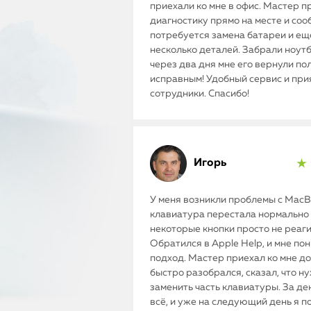
приехали ко мне в офис. Мастер п
диагностику прямо на месте и соо
потребуется замена батареи и ещ
несколько деталей. Забрали ноутб
через два дня мне его вернули п
исправным! Удобный сервис и пр
сотрудники. Спасибо!
Игорь
★ 
У меня возникли проблемы с MacBo
клавиатура перестала нормально 
некоторые кнопки просто не реаг
Обратился в Apple Help, и мне по
подход. Мастер приехал ко мне до
быстро разобрался, сказал, что н
заменить часть клавиатуры. За де
всё, и уже на следующий день я п