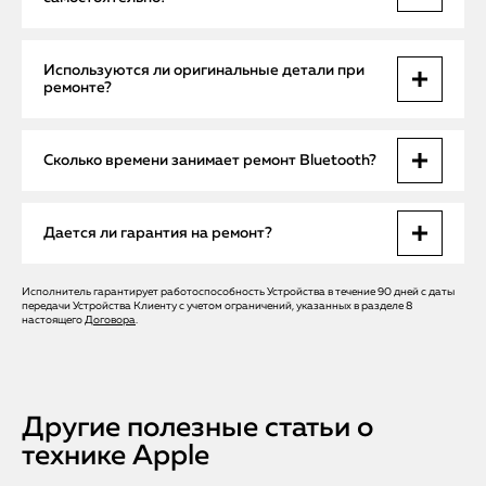
аппаратной поломке необходим ремонт.
Некоторые программные сбои исправляются
Используются ли оригинальные детали при
обновлением iOS или сбросом настроек. Но при поломке
ремонте?
антенны или контроллера нужен профессиональный
ремонт.
Да, только оригинальные запчасти Apple гарантируют
Сколько времени занимает ремонт Bluetooth?
надежность и полное восстановление работы Bluetooth.
Выезд и диагностика – в день обращения, сложный
Дается ли гарантия на ремонт?
ремонт — от 1 до 3 рабочих дней.
Исполнитель гарантирует работоспособность Устройства в течение 90 дней с даты
Гарантия до 12 месяцев на все виды работ и замененные
передачи Устройства Клиенту с учетом ограничений, указанных в разделе 8
детали.
настоящего
Договора
.
Другие полезные статьи о
технике Apple