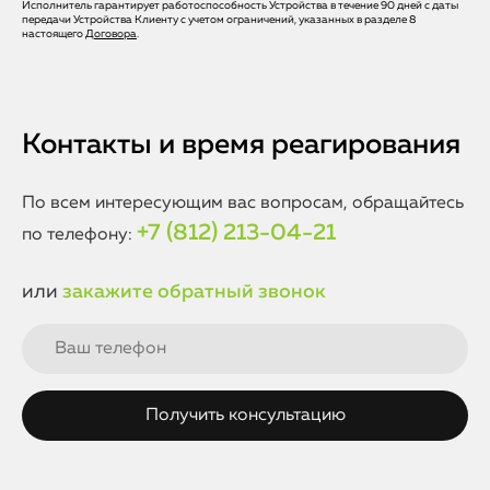
последствия могут быть необратимыми, поэтому важно
Исполнитель гарантирует работоспособность Устройства в течение 90 дней с даты
Ремонт с устранением короткого замыкания требует
передачи Устройства Клиенту с учетом ограничений, указанных в разделе 8
как можно быстрее обратиться в сервис для ремонта.
высокой квалификации и точности. Наши мастера
настоящего
Договора
.
обладают опытом и знаниями, необходимыми для работы
с материнскими платами iPhone 15 Pro Max. Мы
используем только оригинальные комплектующие и
профессиональное оборудование, что гарантирует
безопасность и надежность вашего устройства после
Контакты и время реагирования
ремонта.
По всем интересующим вас вопросам, обращайтесь
+7 (812) 213-04-21
по телефону:
или
закажите обратный звонок