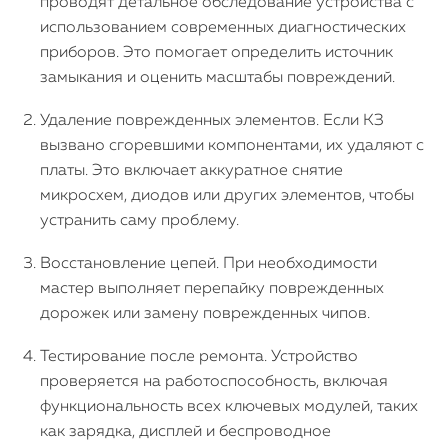
проводят детальное обследование устройства с
использованием современных диагностических
Watch
приборов. Это помогает определить источник
замыкания и оценить масштабы повреждений.
iPad
Удаление поврежденных элементов. Если КЗ
iMac
вызвано сгоревшими компонентами, их удаляют с
платы. Это включает аккуратное снятие
Mac Mini
микросхем, диодов или других элементов, чтобы
устранить саму проблему.
О нас
Восстановление цепей. При необходимости
Контакты
мастер выполняет перепайку поврежденных
дорожек или замену поврежденных чипов.
Статьи
Тестирование после ремонта. Устройство
проверяется на работоспособность, включая
функциональность всех ключевых модулей, таких
как зарядка, дисплей и беспроводное