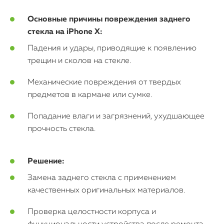
MacBook
Основные причины повреждения заднего
стекла на iPhone X:
Watch
Падения и удары, приводящие к появлению
iPad
трещин и сколов на стекле.
Механические повреждения от твердых
iMac
предметов в кармане или сумке.
Mac Mini
Попадание влаги и загрязнений, ухудшающее
прочность стекла.
О нас
Контакты
Решение:
Замена заднего стекла с применением
Статьи
качественных оригинальных материалов.
Проверка целостности корпуса и