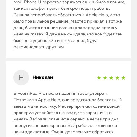
Мой iPhone 11 перестал заряжаться, и я была в панике,
так как телефон нужен был срочно для работы.
Решила попробовать обратиться в Apple Help, и это
iPhone
было правильное решение. Мастер приехал в тот же
день, быстро починил разъем для зарядки прямо у
MacBook
меня на глазах. Я даже не ожидала, что всё будет так
быстро и удобно! Отличный сервис, буду
рекомендовать друзьям.
Watch
iPad
iMac
Николай
★ ★ ★ ★ ★
Mac Mini
В моем iPad Pro после падения треснул экран.
Позвонил в Apple Help, они предложили бесплатный
выезд и диагностику. Мастер приехал ко мне домой,
О нас
проверил устройство и сказал, что экран нужно
менять. Забрали планшет в сервис, а через три дня
Контакты
вернули с новым экраном. Всё работает отлично, и
цены адекватные. Очень доволен, что обратился
Статьи