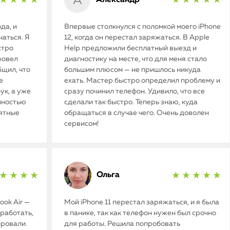
★ ★ ★ ★
★ ★ ★ ★ ★
да, и
Впервые столкнулся с поломкой моего iPhone
аться. Я
12, когда он перестал заряжаться. В Apple
стро
Help предложили бесплатный выезд и
ровел
диагностику на месте, что для меня стало
бщил, что
большим плюсом — не пришлось никуда
е
ехать. Мастер быстро определил проблему и
ук, а уже
сразу починил телефон. Удивило, что все
олностью
сделали так быстро. Теперь знаю, куда
иятные
обращаться в случае чего. Очень доволен
сервисом!
Ольга
★ ★ ★ ★
★ ★ ★ ★ ★
ok Air —
Мой iPhone 11 перестал заряжаться, и я была
работать,
в панике, так как телефон нужен был срочно
ировали.
для работы. Решила попробовать