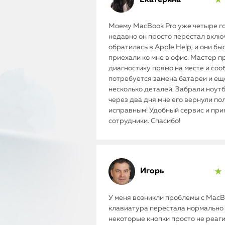
★ 
Моему MacBook Pro уже четыре го
недавно он просто перестал включ
обратилась в Apple Help, и они бы
приехали ко мне в офис. Мастер п
диагностику прямо на месте и соо
потребуется замена батареи и ещ
несколько деталей. Забрали ноутб
через два дня мне его вернули п
исправным! Удобный сервис и пр
сотрудники. Спасибо!
Игорь
★ 
У меня возникли проблемы с MacBo
клавиатура перестала нормально 
некоторые кнопки просто не реаг