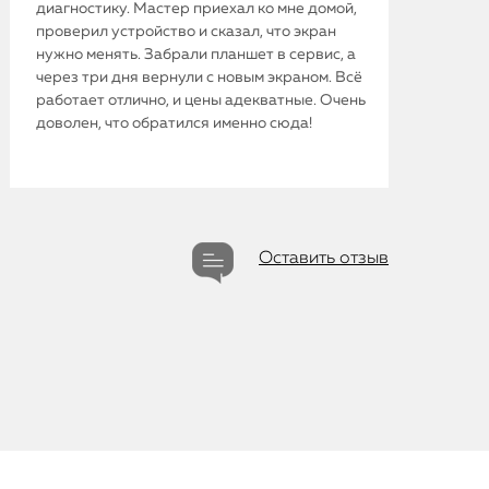
диагностику. Мастер приехал ко мне домой,
проверил устройство и сказал, что экран
нужно менять. Забрали планшет в сервис, а
через три дня вернули с новым экраном. Всё
iPhone
работает отлично, и цены адекватные. Очень
доволен, что обратился именно сюда!
MacBook
Watch
iPad
Оставить отзыв
iMac
Mac Mini
О нас
Контакты