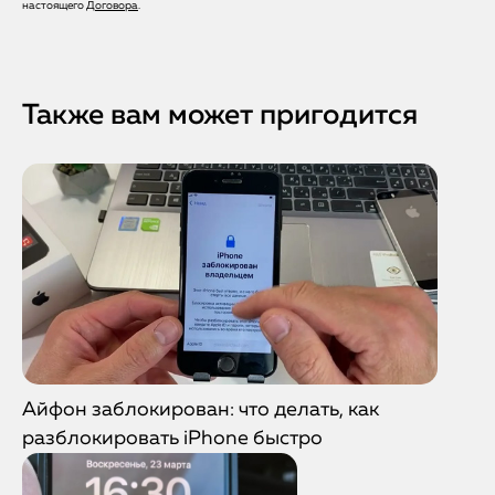
При повторной проблеме сервис бесплатно устранит
настоящего
Договора
.
неисправность повторно.
Также вам может пригодится
Айфон заблокирован: что делать, как
разблокировать iPhone быстро