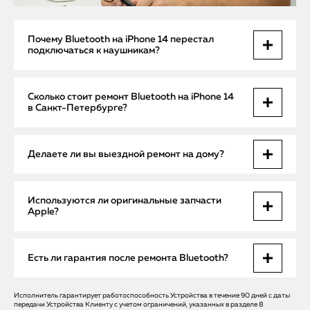
Почему Bluetooth на iPhone 14 перестал
подключаться к наушникам?
Причиной может быть повреждение антенны после
Сколько стоит ремонт Bluetooth на iPhone 14
падения, сбой контроллера или программная ошибка.
в Санкт-Петербурге?
Точная диагностика определит источник проблемы и
поможет избежать повторных поломок.
Диагностика бесплатная. Стоимость ремонта зависит от
Делаете ли вы выездной ремонт на дому?
типа неисправности: восстановление антенны — от 1900
руб., замена контроллера — от 3500 руб. Точную сумму
уточняет мастер после диагностики.
Да, мастер бесплатно приезжает по Санкт-Петербургу.
Используются ли оригинальные запчасти
Все несложные неисправности устраняются на месте. Если
Apple?
нужен сложный ремонт, устройство доставляется в
лабораторию и возвращается в тот же день.
Да, только оригинальные комплектующие Apple, что
Есть ли гарантия после ремонта Bluetooth?
гарантирует стабильную работу Bluetooth и
совместимость с другими устройствами экосистемы.
Исполнитель гарантирует работоспособность Устройства в течение 90 дней с даты
Да, на все виды ремонта действует гарантия до 12 месяцев.
передачи Устройства Клиенту с учетом ограничений, указанных в разделе 8