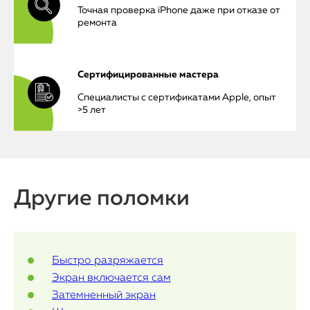
Точная проверка iPhone даже при отказе от
ремонта
iPhone
MacBook
Сертифицированные мастера
Специалисты с сертификатами Apple, опыт
Watch
>5 лет
iPad
iMac
Другие поломки
Mac Mini
О нас
Быстро разряжается
Контакты
Экран включается сам
Затемненный экран
Статьи