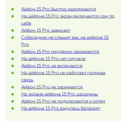
Айфон 15 Pro быстро разряжается
iPad
На айфоне 15 Pro экран включается сам по
себе
iMac
Айфон 15 Pro зависает
Mac Mini
Собеседник не слышит вас на айфоне 15
Pro
Айфон 15 Pro медленно заряжается
О нас
На айфоне 15 Pro нет сигнала
Айфон 15 Pro не включается
Контакты
На айфоне 15 Pro не работает громкая
Статьи
связь
Айфон 15 Pro не заряжается
На экране айфона 15 Pro царапины
Айфон 15 Pro не подключается к сетям
На айфоне 15 Pro вздулась батарея<