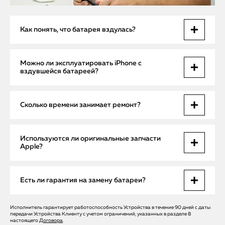
Как понять, что батарея вздулась?
Основные признаки — видимая деформация корпуса,
Можно ли эксплуатировать iPhone с
появление зазоров, быстрый разряд и перегрев
вздувшейся батареей?
устройства при обычной нагрузке.
Эксплуатация в таком состоянии опасна, так как
Сколько времени занимает ремонт?
аккумулятор может протечь или вызвать повреждение
внутренних элементов.
Диагностика занимает до 30 минут на выезде, а замена
Используются ли оригинальные запчасти
батареи — обычно 1–2 часа в сервисе.
Apple?
Да, мы используем только оригинальные аккумуляторы
Есть ли гарантия на замену батареи?
Apple, что гарантирует надежность и безопасность.
Исполнитель гарантирует работоспособность Устройства в течение 90 дней с даты
На все работы и детали предоставляется гарантия не
передачи Устройства Клиенту с учетом ограничений, указанных в разделе 8
менее 6 месяцев.
настоящего
Договора
.