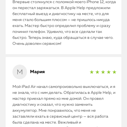
Впервые столкнулся с поломкой моего iPhone 12, когда
он перестал заряжаться. В Apple Help предложили
бесплатный выезд и диагностику на месте, что для
меня стало большим плюсом — не пришлось никуда
ехать. Мастер быстро определил проблему и сразу
починил телефон. Удивило, что все сделали так
iPhone
быстро. Теперь знаю, куда обращаться в случае чего.
Очень доволен сервисом!
MacBook
Watch
Мария
★ ★ ★ ★ ★
iPad
Мой iPad Air начал самопроизвольно выключаться, и я
iMac
не знала, что с ним делать. Обратилась в Apple Help, и
мастер приехал прямо ко мне домой. Он провел
Mac Mini
диагностику и сказал, что нужно заменить
аккумулятор. Мне понравилось, что меня не
заставляли ехать в сервисный центр — вся работа
была сделана на месте. Вежливый и
О нас