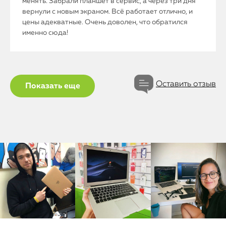
менять. Забрали планшет в сервис, а через три дня
вернули с новым экраном. Всё работает отлично, и
iPhone
цены адекватные. Очень доволен, что обратился
именно сюда!
MacBook
Watch
Оставить отзыв
Показать еще
iPad
iMac
Mac Mini
О нас
Контакты
Статьи