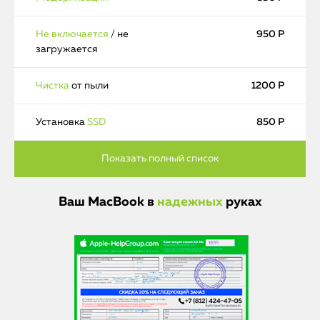
Не включается
/ не
950 Р
загружается
Чистка
от пыли
1200 Р
Установка
SSD
850 Р
Ваш MacBook в
надежных
руках