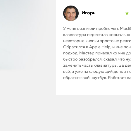
Игорь
★ 
У меня возникли проблемы с MacBo
клавиатура перестала нормально 
некоторые кнопки просто не реаг
Обратился в Apple Help, и мне по
подход. Мастер приехал ко мне до
быстро разобрался, сказал, что н
заменить часть клавиатуры. За де
всё, и уже на следующий день я п
обратно свой ноутбук. Работает к