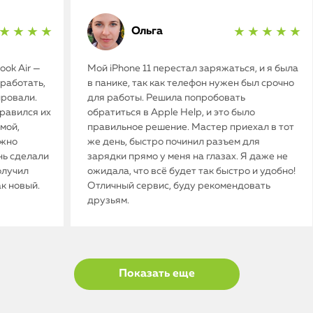
Ольга
★ ★ ★ ★
★ ★ ★ ★ ★
ok Air —
Мой iPhone 11 перестал заряжаться, и я была
работать,
в панике, так как телефон нужен был срочно
ировали.
для работы. Решила попробовать
нравился их
обратиться в Apple Help, и это было
мой,
правильное решение. Мастер приехал в тот
ужно
же день, быстро починил разъем для
нь сделали
зарядки прямо у меня на глазах. Я даже не
олучил
ожидала, что всё будет так быстро и удобно!
ак новый.
Отличный сервис, буду рекомендовать
друзьям.
Показать еще