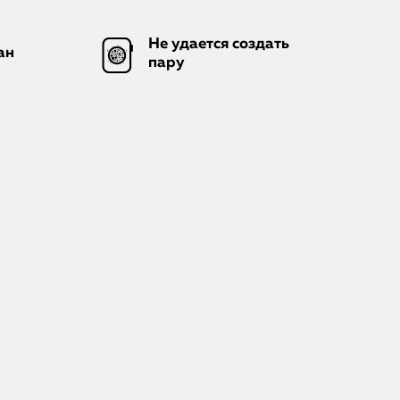
Не удается создать
ан
пару
iPhone
MacBook
Watch
iPad