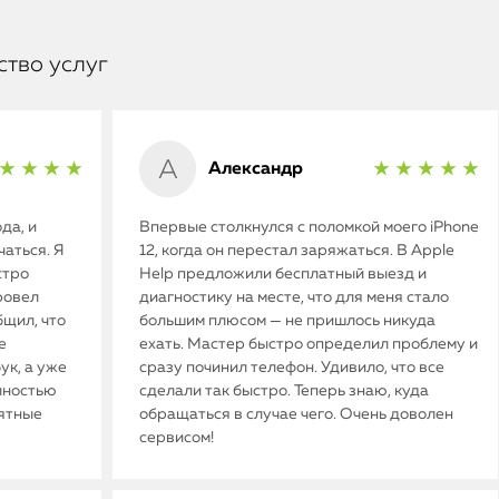
ство услуг
Александр
★ ★ ★ ★
★ ★ ★ ★ ★
да, и
Впервые столкнулся с поломкой моего iPhone
аться. Я
12, когда он перестал заряжаться. В Apple
стро
Help предложили бесплатный выезд и
ровел
диагностику на месте, что для меня стало
бщил, что
большим плюсом — не пришлось никуда
е
ехать. Мастер быстро определил проблему и
ук, а уже
сразу починил телефон. Удивило, что все
олностью
сделали так быстро. Теперь знаю, куда
иятные
обращаться в случае чего. Очень доволен
сервисом!