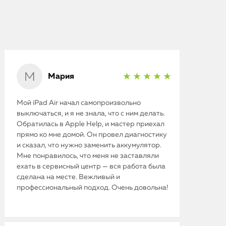
iMac
Mac Mini
О нас
Мария
★ ★ ★ ★ ★
Контакты
Статьи
Мой iPad Air начал самопроизвольно
выключаться, и я не знала, что с ним делать.
Обратилась в Apple Help, и мастер приехал
прямо ко мне домой. Он провел диагностику
и сказал, что нужно заменить аккумулятор.
Мне понравилось, что меня не заставляли
ехать в сервисный центр — вся работа была
сделана на месте. Вежливый и
профессиональный подход. Очень довольна!