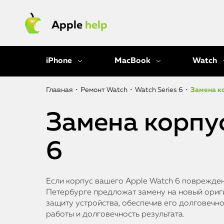
Apple
help
iPhone
MacBook
Watch
Главная
•
Ремонт Watch
•
Watch Series 6
•
Замена к
Замена корпу
6
Если корпус вашего Apple Watch 6 поврежден
Петербурге предложат замену на новый ориг
защиту устройства, обеспечив его долговечн
работы и долговечность результата.