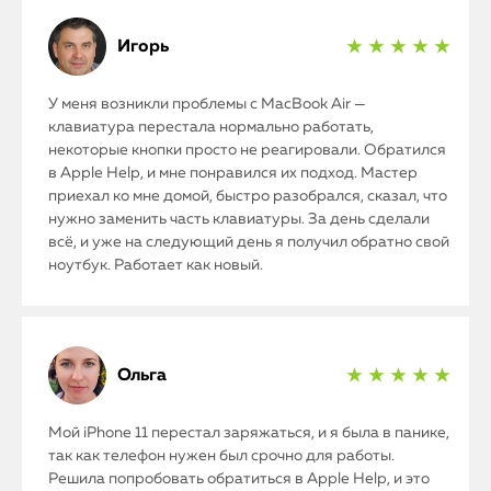
iPhone
Игорь
★ ★ ★ ★ ★
MacBook
У меня возникли проблемы с MacBook Air —
Watch
клавиатура перестала нормально работать,
некоторые кнопки просто не реагировали. Обратился
iPad
в Apple Help, и мне понравился их подход. Мастер
приехал ко мне домой, быстро разобрался, сказал, что
нужно заменить часть клавиатуры. За день сделали
iMac
всё, и уже на следующий день я получил обратно свой
ноутбук. Работает как новый.
Mac Mini
О нас
Ольга
★ ★ ★ ★ ★
Контакты
Мой iPhone 11 перестал заряжаться, и я была в панике,
Статьи
так как телефон нужен был срочно для работы.
Решила попробовать обратиться в Apple Help, и это