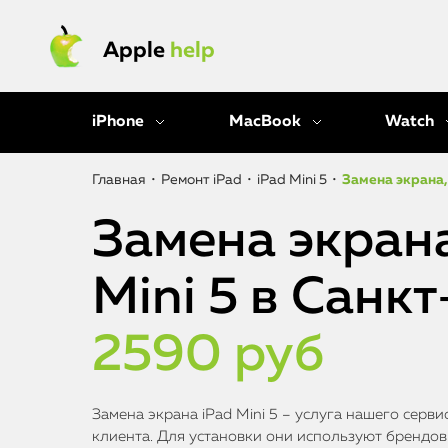
Apple
help
iPhone
MacBook
Watch
Главная
•
Ремонт iPad
•
iPad Mini 5
•
Замена экрана,
Замена экрана
Mini 5 в Санк
2590 руб
Замена экрана iPad Mini 5 – услуга нашего сер
клиента. Для установки они используют брендовы