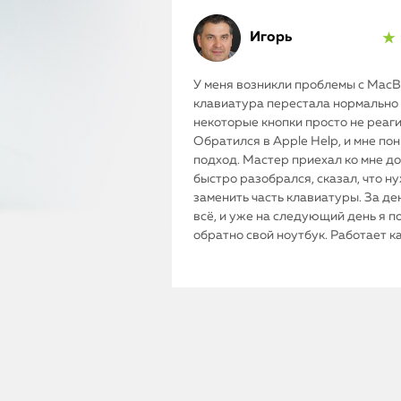
Игорь
★ 
У меня возникли проблемы с MacBo
клавиатура перестала нормально 
некоторые кнопки просто не реаг
Обратился в Apple Help, и мне по
подход. Мастер приехал ко мне до
быстро разобрался, сказал, что н
заменить часть клавиатуры. За де
всё, и уже на следующий день я п
обратно свой ноутбук. Работает к