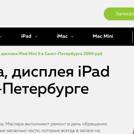
Записат
iPad
iMac
Mac Mini
 дисплея iPad Mini 5 в Санкт‑Петербурге
2590 руб
, дисплея iPad
т‑Петербурге
виса. Мастера выполняют ремонт в день обращения
е запасные части, которые всегда в запасе на