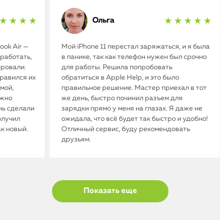
Ольга
★ ★ ★ ★
★ ★ ★ ★ ★
ok Air —
Мой iPhone 11 перестал заряжаться, и я была
работать,
в панике, так как телефон нужен был срочно
ировали.
для работы. Решила попробовать
нравился их
обратиться в Apple Help, и это было
мой,
правильное решение. Мастер приехал в тот
ужно
же день, быстро починил разъем для
нь сделали
зарядки прямо у меня на глазах. Я даже не
олучил
ожидала, что всё будет так быстро и удобно!
ак новый.
Отличный сервис, буду рекомендовать
друзьям.
Показать еще