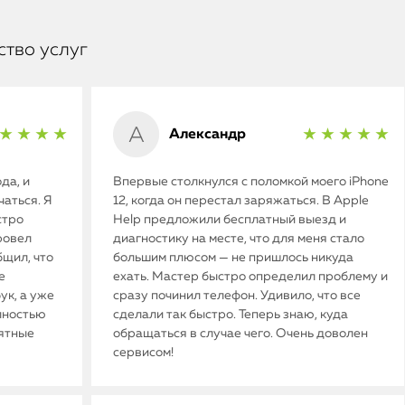
ство услуг
Александр
★ ★ ★ ★
★ ★ ★ ★ ★
да, и
Впервые столкнулся с поломкой моего iPhone
аться. Я
12, когда он перестал заряжаться. В Apple
стро
Help предложили бесплатный выезд и
ровел
диагностику на месте, что для меня стало
бщил, что
большим плюсом — не пришлось никуда
е
ехать. Мастер быстро определил проблему и
ук, а уже
сразу починил телефон. Удивило, что все
олностью
сделали так быстро. Теперь знаю, куда
иятные
обращаться в случае чего. Очень доволен
сервисом!