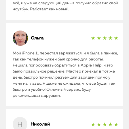
всё, и уже на следующий день я получил обратно свой
MacBook
ноутбук. Работает как новый.
Watch
iPad
Ольга
★ ★ ★ ★ ★
iMac
Мой iPhone 11 перестал заряжаться, и я была в панике,
Mac Mini
так как телефон нужен был срочно для работы.
Решила попробовать обратиться в Apple Help, и это
было правильное решение. Мастер приехал в тот же
день, быстро починил разъем для зарядки прямо у
О нас
меня на глазах. Я даже не ожидала, что всё будет так
быстро и удобно! Отличный сервис, буду
Контакты
рекомендовать друзьям.
Статьи
Николай
★ ★ ★ ★ ★