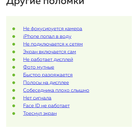
Другие поломки
Контакты
Статьи
Не фокусируется камера
iPhone попал в воду
Не подключается к сетям
Экран включается сам
Не работает дисплей
Фото мутные
Быстро разряжается
Полосы на дисплее
Собеседника плохо слышно
Нет сигнала
Face ID не работает
Треснул экран