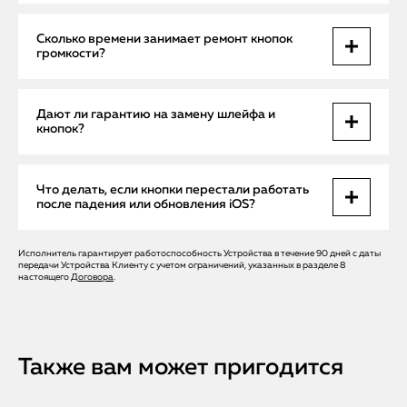
редкие программные сбои iOS.
Частичная очистка возможна, но ремонт шлейфа или
Сколько времени занимает ремонт кнопок
замена кнопок требует профессионального
громкости?
вмешательства, чтобы не повредить плату и сохранить
гарантию.
Срочный ремонт на месте или в сервисном центре
Дают ли гарантию на замену шлейфа и
занимает от 1 до 3 часов, в зависимости от сложности
кнопок?
поломки.
Да, все работы и оригинальные запчасти Apple имеют
Что делать, если кнопки перестали работать
официальную гарантию, включая шлейф, кнопки и
после падения или обновления iOS?
ремонт платы.
Исполнитель гарантирует работоспособность Устройства в течение 90 дней с даты
Не пытаться самостоятельно вскрывать устройство.
передачи Устройства Клиенту с учетом ограничений, указанных в разделе 8
Вызвать бесплатного мастера Apple Help в Санкт-
настоящего
Договора
.
Петербурге для диагностики и безопасного
восстановления кнопок и шлейфа.
Также вам может пригодится