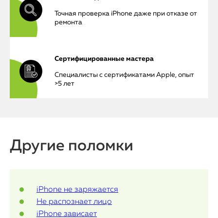
Точная проверка iPhone даже при отказе от
ремонта
iPhone
Сертифицированные мастера
MacBook
Специалисты с сертификатами Apple, опыт
Watch
>5 лет
iPad
iMac
Другие поломки
Mac Mini
О нас
iPhone не заряжается
Не распознает лицо
Контакты
iPhone зависает