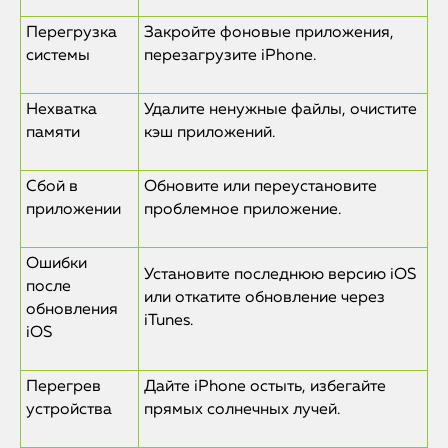
Перегрузка
Закройте фоновые приложения,
системы
перезагрузите iPhone.
Нехватка
Удалите ненужные файлы, очистите
памяти
кэш приложений.
Сбой в
Обновите или переустановите
приложении
проблемное приложение.
Ошибки
iPhone
Установите последнюю версию iOS
после
или откатите обновление через
обновления
MacBook
iTunes.
iOS
Watch
Перегрев
Дайте iPhone остыть, избегайте
iPad
устройства
прямых солнечных лучей.