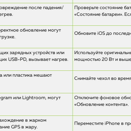
повреждение после падения/
Проверьте состояние ба
егрев.
«Состояние батареи». Ес
рректное обновление могут
Обновите iOS до последн
грузке.
щих зарядных устройств или
Используйте оригинальн
их USB-PD, вызывает нагрев.
мощностью 20 Вт и выше
на или пластика мешают
Снимайте чехол во время
egram или Lightroom, могут
Отключите фоновое обн
«Обновление контента».
нахождение в жарком
Переместите iPhone в пр
ание GPS в жару.