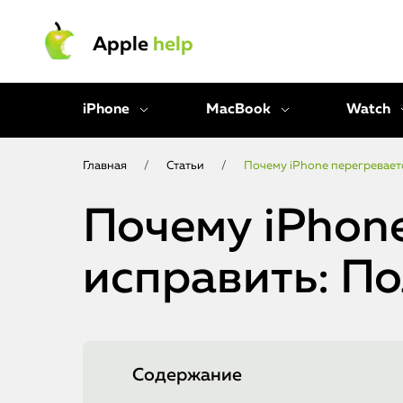
Apple
help
iPhone
MacBook
Watch
Главная
/
Статьи
/
Почему iPhone перегреваетс
Почему iPhone
исправить: П
Содержание