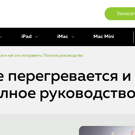
Записат
iPad
iMac
Mac Mini
я и как это исправить: Полное руководство
 перегревается и 
олное руководств