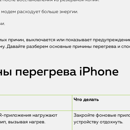
а после восстановления из резервной копии.
а модем расходует больше энергии.
и.
имых причин, выключается или показывает предупреждение
му. Давайте разберем основные причины перегрева и спо
ы перегрева iPhone
Что делать
AR-приложения нагружают
Закройте фоновые прило
ип, вызывая нагрев.
устройству отдохнуть.