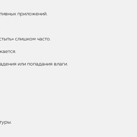
ктивных приложений.
.
тыть» слишком часто.
жается.
адения или попадания влаги.
туры.