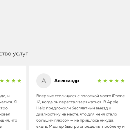
ство услуг
Александр
★ ★ ★ ★
★ ★ ★ ★ ★
да, и
Впервые столкнулся с поломкой моего iPhone
аться. Я
12, когда он перестал заряжаться. В Apple
стро
Help предложили бесплатный выезд и
ровел
диагностику на месте, что для меня стало
бщил, что
большим плюсом — не пришлось никуда
е
ехать. Мастер быстро определил проблему и