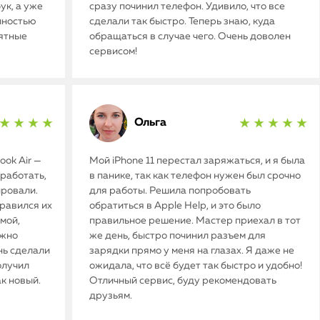
ук, а уже
сразу починил телефон. Удивило, что все
олностью
сделали так быстро. Теперь знаю, куда
иятные
обращаться в случае чего. Очень доволен
сервисом!
Ольга
★ ★ ★ ★
★ ★ ★ ★ ★
ok Air —
Мой iPhone 11 перестал заряжаться, и я была
работать,
в панике, так как телефон нужен был срочно
ировали.
для работы. Решила попробовать
нравился их
обратиться в Apple Help, и это было
мой,
правильное решение. Мастер приехал в тот
ужно
же день, быстро починил разъем для
нь сделали
зарядки прямо у меня на глазах. Я даже не
олучил
ожидала, что всё будет так быстро и удобно!
ак новый.
Отличный сервис, буду рекомендовать
друзьям.