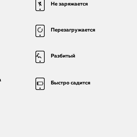
iMac
Не заряжается
Mac Mini
Перезагружается
О нас
Контакты
Разбитый
Статьи
а
Быстро садится