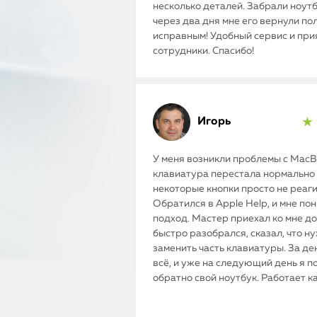
несколько деталей. Забрали ноутб
через два дня мне его вернули п
исправным! Удобный сервис и пр
сотрудники. Спасибо!
Игорь
★ 
У меня возникли проблемы с MacBo
клавиатура перестала нормально 
некоторые кнопки просто не реаг
Обратился в Apple Help, и мне по
подход. Мастер приехал ко мне до
быстро разобрался, сказал, что н
заменить часть клавиатуры. За де
всё, и уже на следующий день я п
обратно свой ноутбук. Работает к