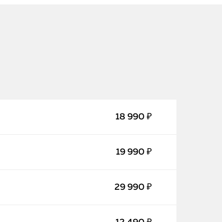
18 990 ₽
iPhone
19 990 ₽
MacBook
Watch
29 990 ₽
iPad