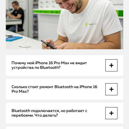
Почему мой iPhone 16 Pro Max не видит
устройства по Bluetooth?
Это может быть вызвано как программным конфликтом
Сколько стоит ремонт Bluetooth на iPhone 16
после обновления iOS, так и физической поломкой
Pro Max?
Bluetooth-модуля. Диагностика покажет точную причину
— она бесплатная.
Цены начинаются от 1490 ₽ за настройку и
Bluetooth подключается, но работает с
восстановление прошивки. Замена антенны или
перебоями. Что делать?
контроллера — от 3490 ₽. Выезд мастера и диагностика —
бесплатно.