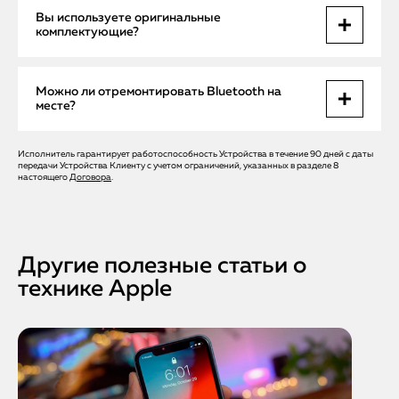
Скорее всего, проблема в антенне или плате. Мы
Вы используете оригинальные
проверим целостность компонентов и восстановим
комплектующие?
стабильную передачу сигнала.
Да. Только оригинальные запчасти Apple — это
Можно ли отремонтировать Bluetooth на
гарантирует качество, полную совместимость и долгую
месте?
работу устройства.
Исполнитель гарантирует работоспособность Устройства в течение 90 дней с даты
Если проблема программная — да, мастер устранит ее на
передачи Устройства Клиенту с учетом ограничений, указанных в разделе 8
месте. Если нужна замена детали — доставим iPhone в
настоящего
Договора
.
сервис, все под расписку и с возвратом в течение 24 часов.
Другие полезные статьи о
технике Apple