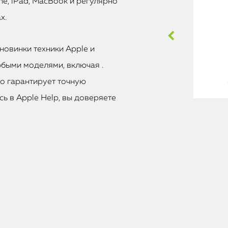
e, iPad, MacBook и регулярно
х.
новинки техники Apple и
быми моделями, включая .
то гарантирует точную
ь в Apple Help, вы доверяете