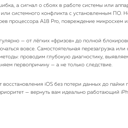
шибка, а сигнал о сбоях в работе системы или аппа
или системного конфликта с установленным ПО. Но
ев процессора A18 Pro, повреждение микросхем ил
гулярно — от лёгких «фризов» до полной блокировк
ючаться вовсе. Самостоятельная перезагрузка или 
методы: проводим глубокую диагностику, выявляем
аняем первопричину — а не только следствие.
 восстановления iOS без потери данных до пайки
риоритет — вернуть вам идеально работающий iPho