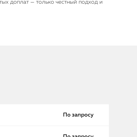
тых доплат — только честный подход и
iPhone
MacBook
Watch
По запросу
iPad
По запросу