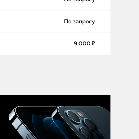
iMac
Mac Mini
По запросу
О нас
9 000 ₽
Контакты
Статьи